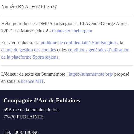
Numéro RNA : w771013537
Hébergeur du site : DMP Sportsregions - 10 Avenue George Auric -
72021 Le Mans Cedex 2 -
Contacter l'hébergeur
En savoir plus sur la
politique de confidentialité Sportsregions
, la
charte de gestion des cookies
et les
conditions générales d’utilisation
de la plateforme Sportsregions
L'éditeur de texte est Summernote :
https://summernote.org/
proposé
en sous la
licence MIT
.
Compagnie d'Arc de Fublaines
59B rue de la fontaine du toit
77470
FUBLAINES
Tél. :
0687140896