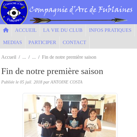
Panneau de gestion des cookies
ACCUEIL
LA VIE DU CLUB
INFOS PRATIQUES
MEDIAS
PARTICIPER
CONTACT
Accueil
Fin de notre première saison
Fin de notre première saison
Publiée le
05 juil. 2018
par ANTOINE COSTA