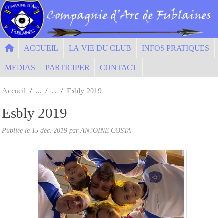
Panneau de gestion des cookies
ACCUEIL
LA VIE DU CLUB
INFOS PRATIQUES
MEDIAS
PARTICIPER
CONTACT
Accueil
Esbly 2019
Esbly 2019
Publiée le
15 déc. 2019
par ANTOINE COSTA