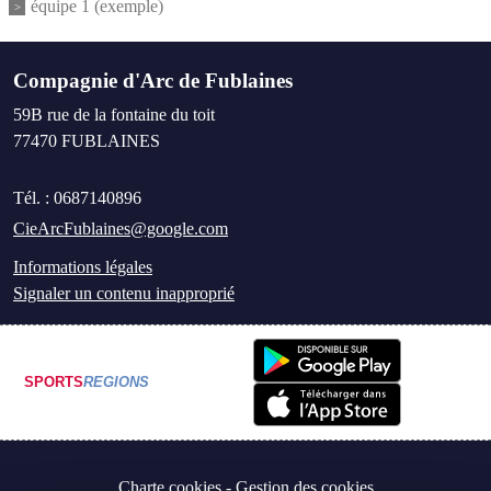
équipe 1 (exemple)
Compagnie d'Arc de Fublaines
59B rue de la fontaine du toit
77470
FUBLAINES
Tél. :
0687140896
CieArcFublaines@google.com
Informations légales
Signaler un contenu inapproprié
SPORTS
REGIONS
Charte cookies
Gestion des cookies