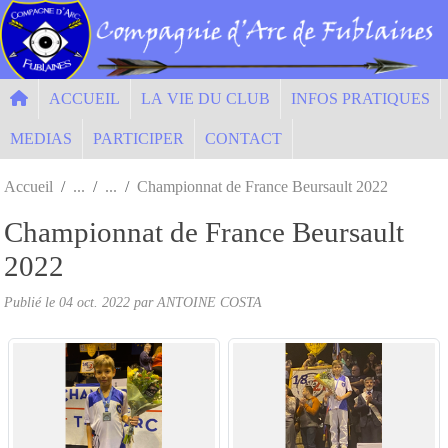
Panneau de gestion des cookies
ACCUEIL
LA VIE DU CLUB
INFOS PRATIQUES
MEDIAS
PARTICIPER
CONTACT
Accueil
Championnat de France Beursault 2022
Championnat de France Beursault
2022
Publié le
04 oct. 2022
par ANTOINE COSTA