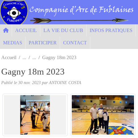
Panneau de gestion des cookies
ACCUEIL
LA VIE DU CLUB
INFOS PRATIQUES
MEDIAS
PARTICIPER
CONTACT
Accueil
Gagny 18m 2023
Gagny 18m 2023
Publié le
30 nov. 2023
par ANTOINE COSTA