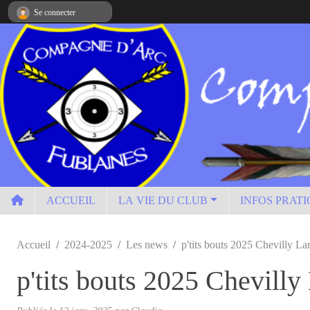
Panneau de gestion des cookies
Se connecter
ACCUEIL
LA VIE DU CLUB
INFOS PRAT
Accueil
2024-2025
Les news
p'tits bouts 2025 Chevilly La
p'tits bouts 2025 Chevilly