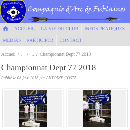
Panneau de gestion des cookies
ACCUEIL
LA VIE DU CLUB
INFOS PRATIQUES
MEDIAS
PARTICIPER
CONTACT
Accueil
Championnat Dept 77 2018
Championnat Dept 77 2018
Publié le
08 févr. 2018
par ANTOINE COSTA