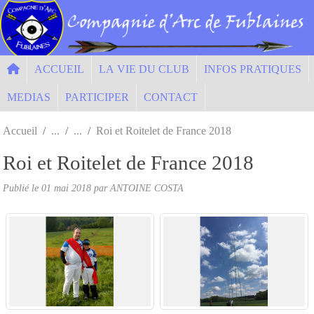
Panneau de gestion des cookies
ACCUEIL
LA VIE DU CLUB
INFOS PRATIQUES
MEDIAS
PARTICIPER
CONTACT
Accueil
Roi et Roitelet de France 2018
Roi et Roitelet de France 2018
Publié le
01 mai 2018
par ANTOINE COSTA