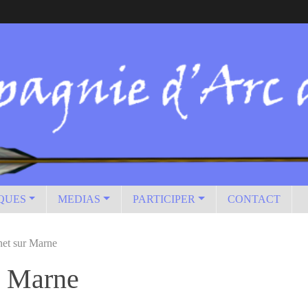
IQUES
MEDIAS
PARTICIPER
CONTACT
net sur Marne
r Marne