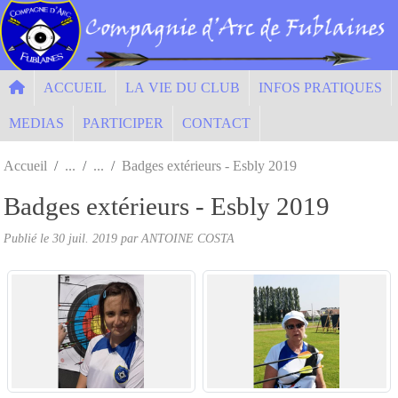
Panneau de gestion des cookies
ACCUEIL
LA VIE DU CLUB
INFOS PRATIQUES
MEDIAS
PARTICIPER
CONTACT
Accueil
Badges extérieurs - Esbly 2019
Badges extérieurs - Esbly 2019
Publié le
30 juil. 2019
par ANTOINE COSTA