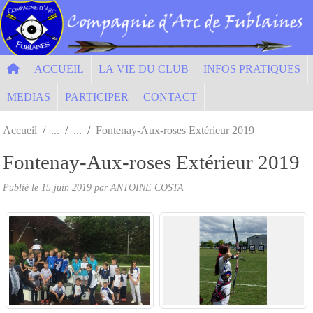
Panneau de gestion des cookies
ACCUEIL
LA VIE DU CLUB
INFOS PRATIQUES
MEDIAS
PARTICIPER
CONTACT
Accueil
Fontenay-Aux-roses Extérieur 2019
Fontenay-Aux-roses Extérieur 2019
Publié le
15 juin 2019
par ANTOINE COSTA